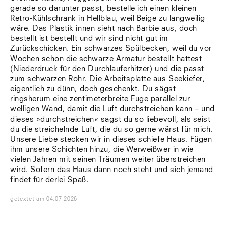
gerade so darunter passt, bestelle ich einen kleinen
Retro-Kühlschrank in Hellblau, weil Beige zu langweilig
wäre. Das Plastik innen sieht nach Barbie aus, doch
bestellt ist bestellt und wir sind nicht gut im
Zurückschicken. Ein schwarzes Spülbecken, weil du vor
Wochen schon die schwarze Armatur bestellt hattest
(Niederdruck für den Durchlauferhitzer) und die passt
zum schwarzen Rohr. Die Arbeitsplatte aus Seekiefer,
eigentlich zu dünn, doch geschenkt. Du sägst
ringsherum eine zentimeterbreite Fuge parallel zur
welligen Wand, damit die Luft durchstreichen kann – und
dieses »durchstreichen« sagst du so liebevoll, als seist
du die streichelnde Luft, die du so gerne wärst für mich.
Unsere Liebe stecken wir in dieses schiefe Haus. Fügen
ihm unsere Schichten hinzu, die Werweißwer in wie
vielen Jahren mit seinen Träumen weiter überstreichen
wird. Sofern das Haus dann noch steht und sich jemand
findet für derlei Spaß.
getextet
am
04.07.2026