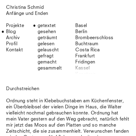
Christina Schmid
Anfänge und Enden
Projekte
getextet
Basel
Blog
gesehen
Berlin
Archiv
geträumt
Brombeerschloss
Profil
gelesen
Buchtraum
Kontakt
gelauscht
Costa Rica
gefragt
Frankfurt
gemacht
Fridingen
gesammelt
Kassel
Konstanz
Korsika
Lefkada
Durchstreichen
Leipzig
Lio
Ordnung steht in Klebebuchstaben am Küchenfenster,
Lissabon
ein Überbleibsel der vielen Dinge im Haus, die Walter
NYC
vielleicht nochmal gebrauchen konnte. Ordnung hat
Paris
mein Vater gestern auf den Weg gebracht, natürlich fehlt
Sonnenbühl
mir jetzt das Moos auf den Platten und so manche
Straßburg
Zeitschicht, die sie zusammenhielt. Verwunschen fanden
Stuttgart