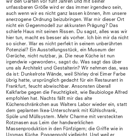
wir den Garten vor fünf Jahren und mit seiner
Südtirol
unfassbaren Größe wird er das immer irgendwo sein,
Sylt
auch wenn wir es nicht ganz lassen können, ihm unsere
Vellexon
anerzogene Ordnung beizubringen. War mir dieser Ort
Venedig
nicht ein Gegenmodell zur akkuraten Prägung? Das
Zürich
schiefe Haus mit seinen Rissen. Du sagst, alles was wir
Offenes Buch
hier tun, macht es besser als vorher. Ich bin mir da nicht
so sicher. War es nicht perfekt in seinem unberührten
Potenzial? Ein Ausstellungsstück, ein Museum der
Gerüche, nicht nutzbar, ja. Die neue Küche ist nun
irgendwie »geworden«, sagst du. Was sagt das über
uns als Architekt und Gestalterin? Wir nehmen das, was
da ist: Dunkelrote Wände, weil Shirley drei Eimer Farbe
übrig hatte, ursprünglich gedacht für ein Restaurant in
Frankfurt, feucht abwischbar. Ansonsten überall
Kalkfarbe gegen die Feuchtigkeit, wie Baubiologe Alfred
empfohlen hat. Nachts fällt mir das alte
Küchenschränkchen aus Walters Labor wieder ein, statt
dem geplanten Ikea-Unterschrank mit Kühlschrank,
Spüle und Müllsystem. Mehr Charme mit versteckten
Rotznasen aus Leim der handwerklichen
Massenproduktion in den Fünfzigern; die Griffe wie in
Uromas Küche, Poggenpohl vielleicht. Und weil er