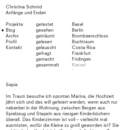
Christina Schmid
Anfänge und Enden
Projekte
getextet
Basel
Blog
gesehen
Berlin
Archiv
geträumt
Brombeerschloss
Profil
gelesen
Buchtraum
Kontakt
gelauscht
Costa Rica
gefragt
Frankfurt
gemacht
Fridingen
gesammelt
Kassel
Konstanz
Korsika
Lefkada
Sepia
Leipzig
Lio
Im Traum besuche ich spontan Marina, die Hochzeit
Lissabon
jährt sich und das will gefeiert werden, wenn auch nur
NYC
nebenbei in der Wohnung, zwischen Bergen aus
Paris
Spielzeug und Stapeln aus riesigen Kinderbüchern
Sonnenbühl
überall. Das Kinderzimmer ist voll – vielleicht mal
Straßburg
ausmisten, wofür die Kleine zu groß geworden ist? Sie
Stuttgart