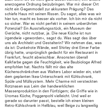
anerzogene Ordnung beizubringen. War mir dieser Ort
nicht ein Gegenmodell zur akkuraten Prägung? Das
schiefe Haus mit seinen Rissen. Du sagst, alles was wir
hier tun, macht es besser als vorher. Ich bin mir da nicht
so sicher. War es nicht perfekt in seinem unberührten
Potenzial? Ein Ausstellungsstück, ein Museum der
Gerüche, nicht nutzbar, ja. Die neue Küche ist nun
irgendwie »geworden«, sagst du. Was sagt das über
uns als Architekt und Gestalterin? Wir nehmen das, was
da ist: Dunkelrote Wände, weil Shirley drei Eimer Farbe
übrig hatte, ursprünglich gedacht für ein Restaurant in
Frankfurt, feucht abwischbar. Ansonsten überall
Kalkfarbe gegen die Feuchtigkeit, wie Baubiologe Alfred
empfohlen hat. Nachts fällt mir das alte
Küchenschränkchen aus Walters Labor wieder ein, statt
dem geplanten Ikea-Unterschrank mit Kühlschrank,
Spüle und Müllsystem. Mehr Charme mit versteckten
Rotznasen aus Leim der handwerklichen
Massenproduktion in den Fünfzigern; die Griffe wie in
Uromas Küche, Poggenpohl vielleicht. Und weil er
gerade so darunter passt, bestelle ich einen kleinen
Retro-Kühlschrank in Hellblau, weil Beige zu langweilig