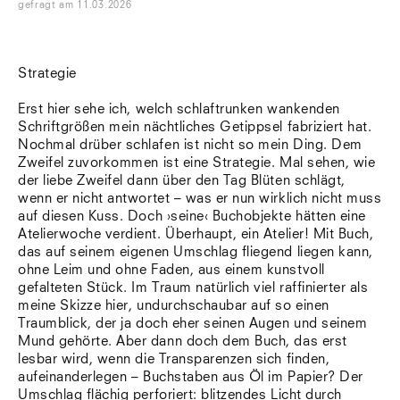
gefragt
am
11.03.2026
Strategie
Erst hier sehe ich, welch schlaftrunken wankenden
Schriftgrößen mein nächtliches Getippsel fabriziert hat.
Nochmal drüber schlafen ist nicht so mein Ding. Dem
Zweifel zuvorkommen ist eine Strategie. Mal sehen, wie
der liebe Zweifel dann über den Tag Blüten schlägt,
wenn er nicht antwortet – was er nun wirklich nicht muss
auf diesen Kuss. Doch ›seine‹ Buchobjekte hätten eine
Atelierwoche verdient. Überhaupt, ein Atelier! Mit Buch,
das auf seinem eigenen Umschlag fliegend liegen kann,
ohne Leim und ohne Faden, aus einem kunstvoll
gefalteten Stück. Im Traum natürlich viel raffinierter als
meine Skizze hier, undurchschaubar auf so einen
Traumblick, der ja doch eher seinen Augen und seinem
Mund gehörte. Aber dann doch dem Buch, das erst
lesbar wird, wenn die Transparenzen sich finden,
aufeinanderlegen – Buchstaben aus Öl im Papier? Der
Umschlag flächig perforiert: blitzendes Licht durch