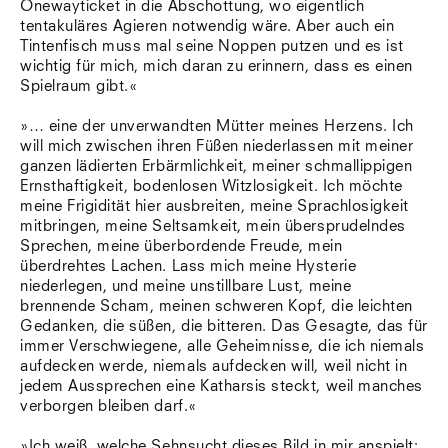
Onewayticket in die Abschottung, wo eigentlich
tentakuläres Agieren notwendig wäre. Aber auch ein
Tintenfisch muss mal seine Noppen putzen und es ist
wichtig für mich, mich daran zu erinnern, dass es einen
Spielraum gibt.«
»… eine der unverwandten Mütter meines Herzens. Ich
will mich zwischen ihren Füßen niederlassen mit meiner
ganzen lädierten Erbärmlichkeit, meiner schmallippigen
Ernsthaftigkeit, bodenlosen Witzlosigkeit. Ich möchte
meine Frigidität hier ausbreiten, meine Sprachlosigkeit
mitbringen, meine Seltsamkeit, mein übersprudelndes
Sprechen, meine überbordende Freude, mein
überdrehtes Lachen. Lass mich meine Hysterie
niederlegen, und meine unstillbare Lust, meine
brennende Scham, meinen schweren Kopf, die leichten
Gedanken, die süßen, die bitteren. Das Gesagte, das für
immer Verschwiegene, alle Geheimnisse, die ich niemals
aufdecken werde, niemals aufdecken will, weil nicht in
jedem Aussprechen eine Katharsis steckt, weil manches
verborgen bleiben darf.«
»Ich weiß, welche Sehnsucht dieses Bild in mir anspielt: