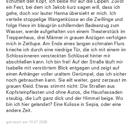
schüttelt den Kopf, ich beiße mir auf die Lippen. Zuvor
Südtirol
ein Fest, bei dem ich Jakob kurz sagen will, dass ich
Sylt
gehe, doch vor lauter Hanna übersieht er mich. Ich
Vellexon
verteile stoppelige Wangenküsse an die Zwillinge und
Venedig
folge Hexe im blaugrün schillernden Badeanzug zum
Zürich
Wasser, werde aufgehalten von einem Theaterstück im
Offenes Buch
Treppenhaus, drei Männer in grauen Anzügen verfolgen
mich in Zeitlupe. Am Ende eines langen schmalen Flurs
krieche ich durch eine niedrige Tür, die ich mit einem im
Schlossinneren versteckten Schlüssel hinter mir
abschließen kann. Ich bin frei! Auf der Straße läuft mir
Isabelle mit verstörtem Blick entgegen und zeigt auf
einen Anhänger voller uraltem Gerümpel, das ich sicher
noch gebrauchen kann. Sie eilt weiter, ganz zerzaust im
grauen Kleid. Etwas stimmt nicht: Die Straßen aus
Kopfsteinpflasten und ohne Autos, die Hausfassaden
staubig, die Luft ganz dick und der Himmel beige. Wo
bin ich hier gelandet? Eine Kulisse in Sepia, oder eine
andere Zeit.
geträumt
am
10.07.2026