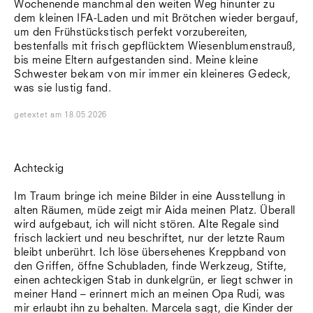
Wochenende manchmal den weiten Weg hinunter zu
dem kleinen IFA-Laden und mit Brötchen wieder bergauf,
um den Frühstückstisch perfekt vorzubereiten,
bestenfalls mit frisch gepflücktem Wiesenblumenstrauß,
bis meine Eltern aufgestanden sind. Meine kleine
Schwester bekam von mir immer ein kleineres Gedeck,
was sie lustig fand.
getextet
am
18.05.2026
Achteckig
Im Traum bringe ich meine Bilder in eine Ausstellung in
alten Räumen, müde zeigt mir Aida meinen Platz. Überall
wird aufgebaut, ich will nicht stören. Alte Regale sind
frisch lackiert und neu beschriftet, nur der letzte Raum
bleibt unberührt. Ich löse übersehenes Kreppband von
den Griffen, öffne Schubladen, finde Werkzeug, Stifte,
einen achteckigen Stab in dunkelgrün, er liegt schwer in
meiner Hand – erinnert mich an meinen Opa Rudi, was
mir erlaubt ihn zu behalten. Marcela sagt, die Kinder der