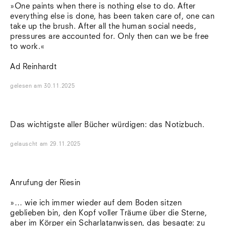
»One paints when there is nothing else to do. After
everything else is done, has been taken care of, one can
take up the brush. After all the human social needs,
pressures are accounted for. Only then can we be free
to work.«
Ad Reinhardt
gelesen
am
30.11.2025
Das wichtigste aller Bücher würdigen: das Notizbuch.
gelauscht
am
29.11.2025
Anrufung der Riesin
»… wie ich immer wieder auf dem Boden sitzen
geblieben bin, den Kopf voller Träume über die Sterne,
aber im Körper ein Scharlatanwissen, das besagte: zu