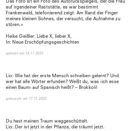
Das Foto ist ein Foto des Autorückspiegels, der die Frau
auf irgendeiner Raststätte, es war bestimmt
Frankenwald, telefonierend zeigt. Am Rand der Finger
meines kleinen Sohnes, der versucht, die Aufnahme zu
stören.«
Heike Geißler: Liebe X, lieber X,
In: Neue Erschöpfungsgeschichten
gelesen
am
24.11.2025
Lio: Wie hat der erste Mensch schreiben gelernt? Und
wer hat alle Wörter erfunden? Weißt du, was ›ich esse
einen Baum‹ auf Spanisch heißt? – Brokkoli!
gelauscht
am
17.11.2025
Du hast meinen Traum weggeschüttelt.
Lio: Der ist jetzt in der Pflanze, die träumt jetzt.